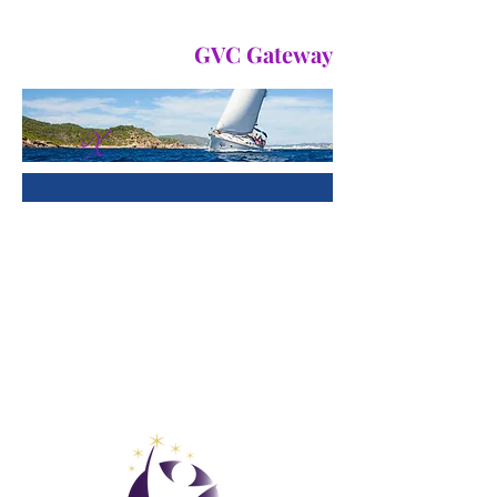
membresía de experiencia
con
GVC Gateway
X