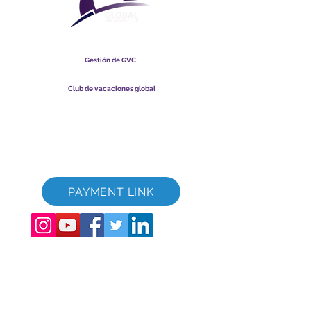
Club Vacacional Global
Gestión de GVC
​
Global Vacation Club Ltd es una sociedad limitada registrada
en Malasia. Número de registro de la empresa
003206286
-T
Club de vacaciones global
Global Vacation Club Ltd es una sociedad limitada registrada
en Inglaterra y Gales. Número de registro de la empresa
12346367
Paquete de descarga de folletos de GVC
GVC XPRESS Loyalty Card
Video promocional de GVC - Vacaciones de ensueño
PAYMENT LINK
©
2017-2021
The Global Vacation Club Todos los derechos reservados