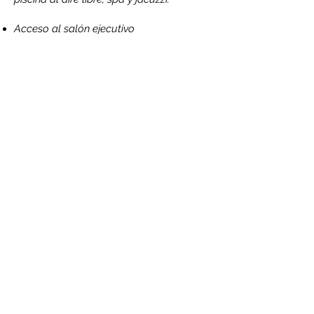
Acceso al salón ejecutivo
Habitaciones familiares
Pisos de madera o parquet
Habitaciones interconectadas
disponibles
Vista histórica
Vista desde la montaña
Vista a la piscina
Almacenamiento disponible
Hogar
Zapatillas
Área para sentarse
Sofá
Habitaciones insonorizadas
Teléfono
Suelo de baldosas / mármol
Alfombrado
Vista de la ciudad
Instalaciones de la sala VIP