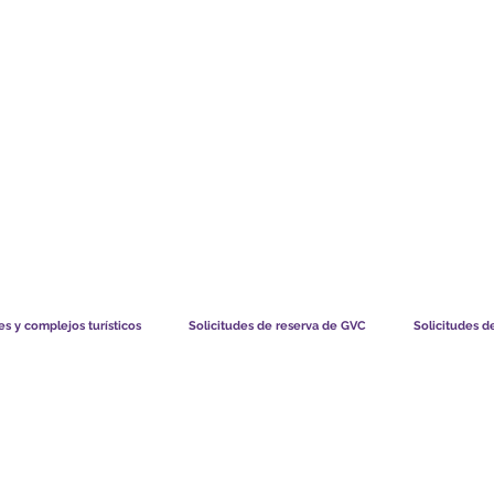
TS CHART GBP
LO QUE DICEN NUESTROS MIEMBROS
CÓMO FUNCIO
s y complejos turísticos
Solicitudes de reserva de GVC
Solicitudes d