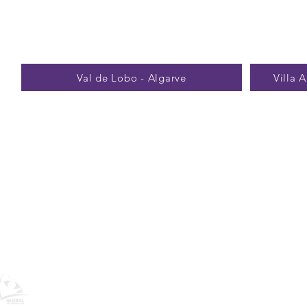
Val de Lobo - Algarve
Villa 
Bienvenido a Global Vacation Club - Pro