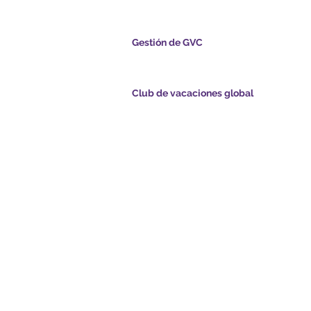
cional Global
Gestión de GVC
s.com
​
Global Vacation Club Ltd es una sociedad lim
registrada en Malasia. Número de registro de l
empresa 003206286-T
Club de vacaciones global
ints.com
Global Vacation Club Ltd es una sociedad limi
registrada en Inglaterra y Gales. Número de re
com
la empresa 12346367
de GVC - Vacaciones
GVC Affiliates Introduction
Do Not Sell My Personal Information
de folletos de GVC
Coronavirus Actualización de
Card
COVID-19