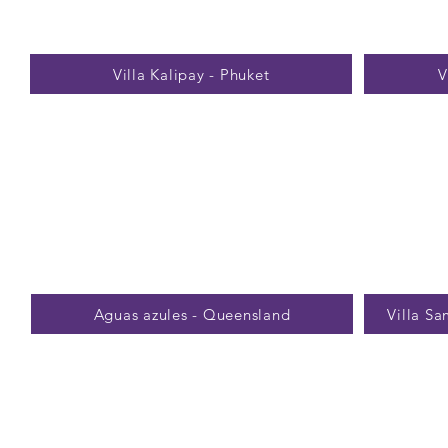
Villa Kalipay - Phuket
V
Aguas azules - Queensland
Villa S