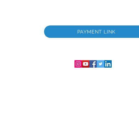
itada
a
PAYMENT LINK
tada
gistro de