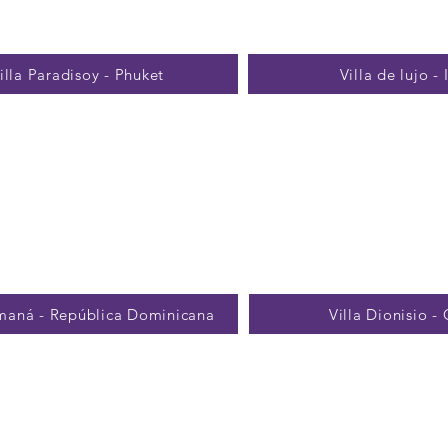
illa Paradisoy - Phuket
Villa de lujo - 
amaná - República Dominicana
Villa Dionisio -