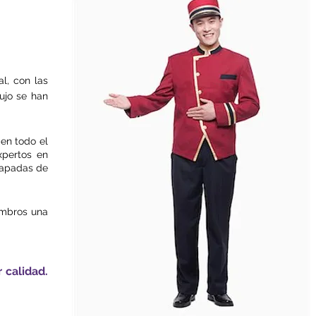
l, con las
ujo se han
en todo el
xpertos en
capadas de
embros una
 calidad.