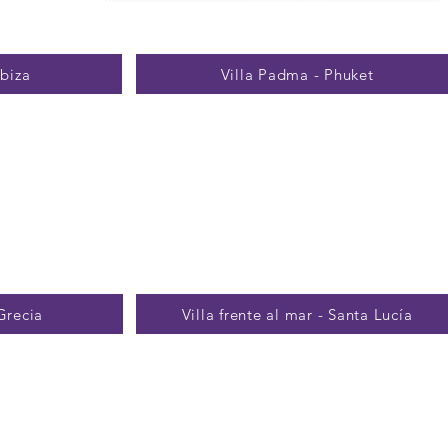
Ibiza
Villa Padma - Phuket
 Grecia
Villa frente al mar - Santa Lucía