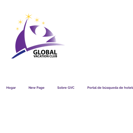
GVC POINTS CHART USD
GVC POIN
GVC MEMBERS LOUNGE
Hogar
New Page
Sobre GVC
Portal de búsqueda de hotele