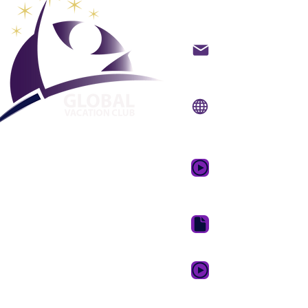
Club Vaca
backoffice@gvcpoint
info@gvcpoints.com
Sitio web:
www.gvcpo
Aplicación móvil:
www.gvcpointsapp.
Video promocional 
de ensueño
Paquete de descarga 
GVC XPRESS Loyalty 