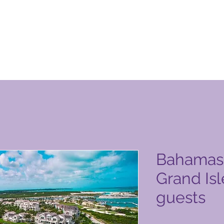
ucto de Global Vacation Club
Bahamas 
Grand Isl
guests
Precio
5800,00 PHP