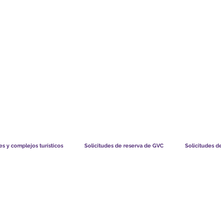
TS CHART GBP
LO QUE DICEN NUESTROS MIEMBROS
CÓMO FUNCIO
s y complejos turísticos
Solicitudes de reserva de GVC
Solicitudes d