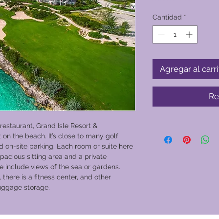
Cantidad
*
Agregar al carri
Re
restaurant, Grand Isle Resort &
ht on the beach. It’s close to many golf
d on-site parking. Each room or suite here
spacious sitting area and a private
e include views of the sea or gardens.
there is a fitness center, and other
 luggage storage.