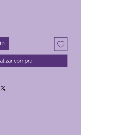
to
alizar compra