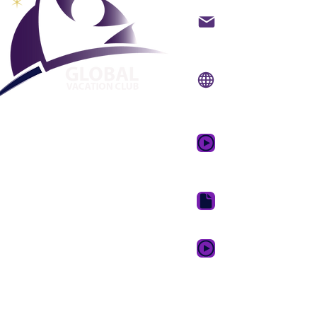
backoffice@gvcpoint
info@gvcpoints.com
Sitio web:
www.gvcpo
Aplicación móvil:
www.gvcpointsapp.
Video promocional 
de ensueño
Paquete de descarga 
GVC XPRESS Loyalty 