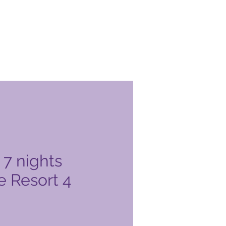
7 nights
e Resort 4