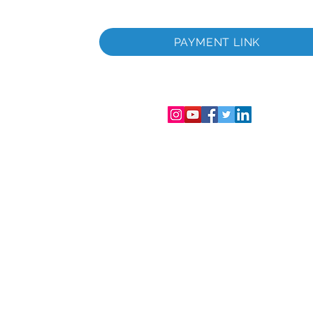
itada
a
PAYMENT LINK
tada
gistro de