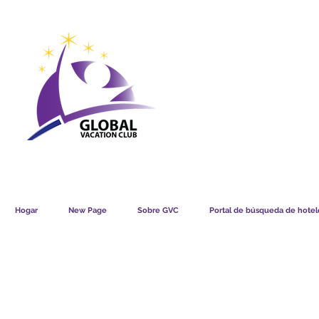
GVC POINTS CHART USD
GVC POIN
GVC MEMBERS LOUNGE
Hogar
New Page
Sobre GVC
Portal de búsqueda de hotele