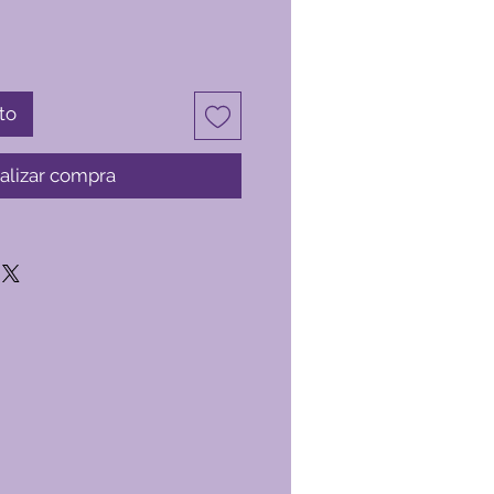
to
alizar compra