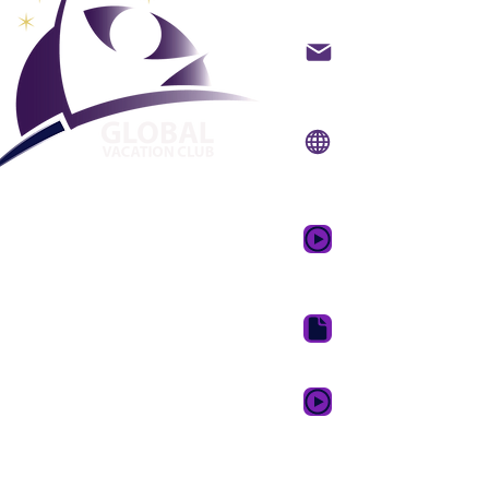
backoffice@gvcpoint
info@gvcpoints.com
Sitio web:
www.gvcpo
Aplicación móvil:
www.gvcpointsapp.
Video promocional 
de ensueño
Paquete de descarga 
GVC XPRESS Loyalty 