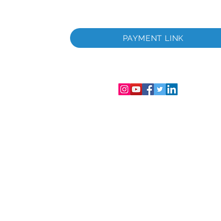
itada
a
PAYMENT LINK
tada
gistro de