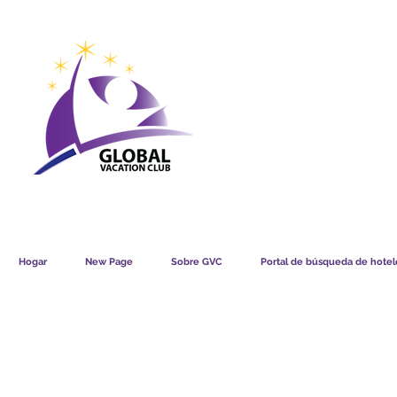
GVC POINTS CHART USD
GVC POIN
GVC MEMBERS LOUNGE
Hogar
New Page
Sobre GVC
Portal de búsqueda de hotele