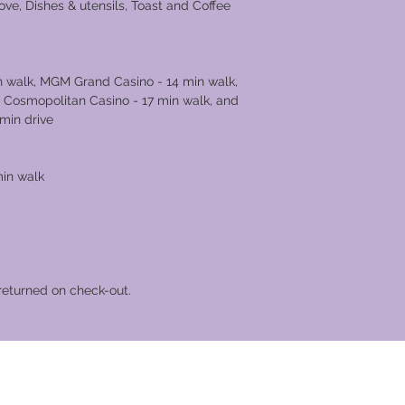
ove, Dishes & utensils, Toast and Coffee
 walk, MGM Grand Casino - 14 min walk,
e Cosmopolitan Casino - 17 min walk, and
min drive
min walk
returned on check-out.
cional Global