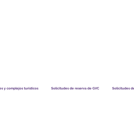
TS CHART GBP
LO QUE DICEN NUESTROS MIEMBROS
CÓMO FUNCIO
s y complejos turísticos
Solicitudes de reserva de GVC
Solicitudes d