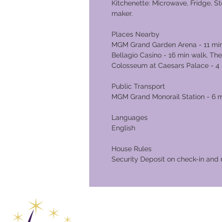
Kitchenette: Microwave, Fridge, St
maker.
Places Nearby
MGM Grand Garden Arena - 11 min
Bellagio Casino - 16 min walk, Th
Colosseum at Caesars Palace - 4 
Public Transport
MGM Grand Monorail Station - 6 
Languages
English
House Rules
Security Deposit on check-in and 
Club Vaca