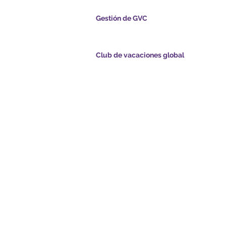
Gestión de GVC
s.com
​
Global Vacation Club Ltd es una sociedad lim
registrada en Malasia. Número de registro de l
empresa 003206286-T
Club de vacaciones global
ints.com
Global Vacation Club Ltd es una sociedad limi
registrada en Inglaterra y Gales. Número de re
com
la empresa 12346367
de GVC - Vacaciones
GVC Affiliates Introduction
Do Not Sell My Personal Information
de folletos de GVC
Coronavirus Actualización de
Card
COVID-19