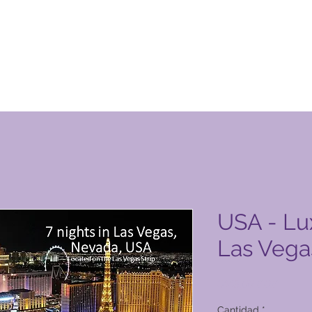
ucto de Global Vacation Club
USA - Lu
Las Vegas
Precio
6449,00 PHP
Cantidad
*