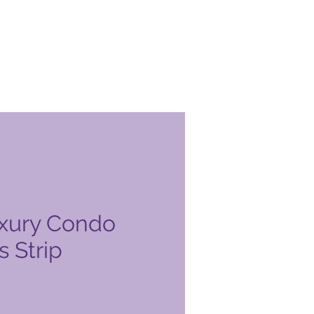
xury Condo
 Strip